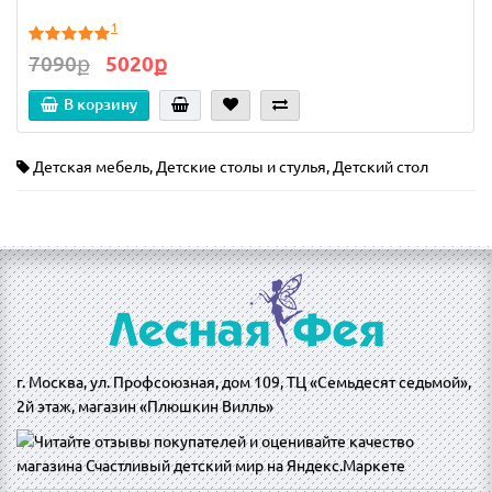
1
7090ք
5020ք
В корзину
Детская мебель
,
Детские столы и стулья
,
Детский стол
г. Москва, ул. Профсоюзная, дом 109, ТЦ «Семьдесят седьмой»,
2й этаж, магазин «Плюшкин Вилль»