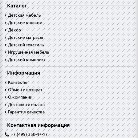
Каталог
Детская мебель
Детские кровати
Декор
Детские матрасы
Детский текстиль
Игрушечная мебель
Детский комплекс
Информация
Контакты
Обмен и возврат
O компании
Доставка и оплата
Гарантия качества
Контактная информация
+7 (499) 350-47-17