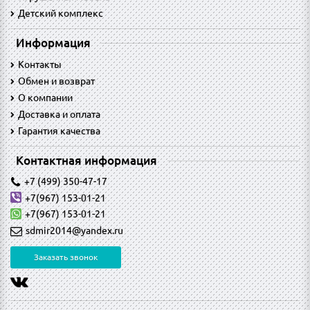
Детский комплекс
Информация
Контакты
Обмен и возврат
O компании
Доставка и оплата
Гарантия качества
Контактная информация
+7 (499) 350-47-17
+7(967) 153-01-21
+7(967) 153-01-21
sdmir2014@yandex.ru
Заказать звонок