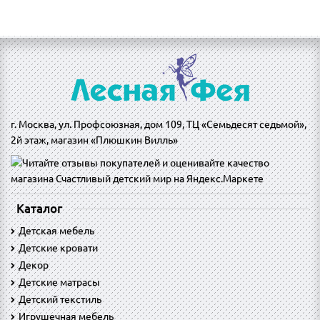
г. Москва, ул. Профсоюзная, дом 109, ТЦ «Семьдесят седьмой»,
2й этаж, магазин «Плюшкин Вилль»
Каталог
Детская мебель
Детские кровати
Декор
Детские матрасы
Детский текстиль
Игрушечная мебель