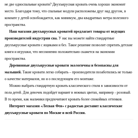
не две односпальные кровати? Двухъярусная кровать очень хорошо экономит
место. Благодаря тому, что спальные модули расположены друг над другом, в
комнате у детей освобождается, как минимум, два квадратных метра полезного
пространства.
Наш магазин двухъярусных кроватей предлагает товары от ведущих
производителей индустрии сна.
У нас вы можете найти стандартные
двухъярусные кровати с ящиками и без. Такое решение позволит спрятать детские
книги и игрушки, что несомненно положительно скажется на экономии
пространства.
Деревянные двухъярусные кровати экологичны и безопасны для
малышей.
Такие кровати легко собирать – производители позаботились не только
о качестве материалов, но и о последующем его монтаже.
Можно выбрать стандартную кровать классического стиля в зависимости от
пола детей. Для девочек подойдет вариант в нежных цветах, например - розовый.
В то время, как мальчики предпочитают кровать более спокойных оттенков.
Интернет магазин «Лесная Фея» с радостью доставит классические
двухъярусные кровати по Москве и всей России.