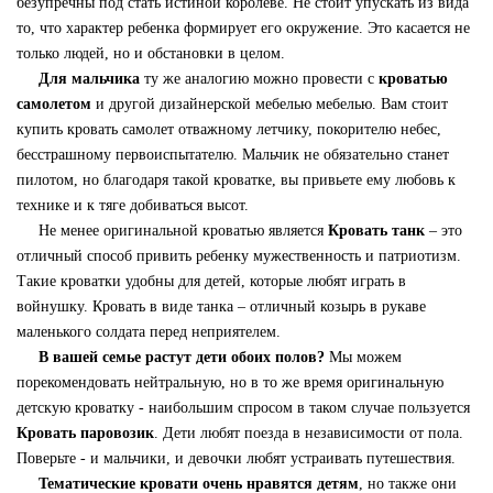
безупречны под стать истиной королеве. Не стоит упускать из вида
то, что характер ребенка формирует его окружение. Это касается не
только людей, но и обстановки в целом.
Для мальчика
ту же аналогию можно провести с
кроватью
самолетом
и другой дизайнерской мебелью мебелью. Вам стоит
купить кровать самолет отважному летчику, покорителю небес,
бесстрашному первоиспытателю. Мальчик не обязательно станет
пилотом, но благодаря такой кроватке, вы привьете ему любовь к
технике и к тяге добиваться высот.
Не менее оригинальной кроватью является
Кровать танк
– это
отличный способ привить ребенку мужественность и патриотизм.
Такие кроватки удобны для детей, которые любят играть в
войнушку. Кровать в виде танка – отличный козырь в рукаве
маленького солдата перед неприятелем.
В вашей семье растут дети обоих полов?
Мы можем
порекомендовать нейтральную, но в то же время оригинальную
детскую кроватку - наибольшим спросом в таком случае пользуется
Кровать паровозик
. Дети любят поезда в независимости от пола.
Поверьте - и мальчики, и девочки любят устраивать путешествия.
Тематические кровати очень нравятся детям
, но также они