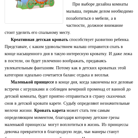
При выборе дизайна комнаты
малыша, первым делом необходимо
позаботиться о мебели, а в
частности, должное внимание
стоит уделить его спальному месту.
Креативная детская кровать
способствует развитию ребенка.
Представьте, с каким удовольствием малыш отправится спать в
конце насыщенного дня в такую интересную кроватку. И даже лежа
в постели, он будет увлеченно воображать, предаваясь
увлекательным фантазиям. Потому как в детских кроватках этой
категории идеально сочетается баланс отдыха и веселья.
Маленькой принцессе
в конце дня, когда закончены все деловые
встречи с игрушками и соблюден вечерний променад от ванной до
детской комнаты, будет приятно отправиться в страну сказочных
снов в детской кровати карете.
Судьбу определяют незначительные
мелочи жизни.
Кровать карета
может стать тем самым
определяющим моментом, благодаря которому детские грезы
маленькой принцессы могут воплотиться в жизнь. Из принцессы
девочка превратится в благородную леди, чьи манеры станут