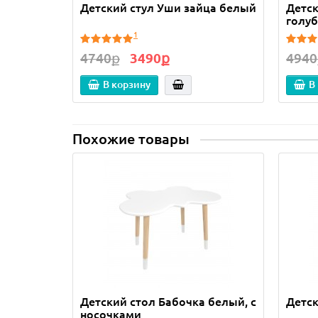
Детский стул Уши зайца белый
Детск
голуб
1
4740ք
3490ք
4940
В корзину
В
Похожие товары
Детский стол Бабочка белый, с
Детск
носочками