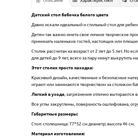
Описание
Характеристики
Отз
Детский стол бабочка белого цвета
Давно искали идеальный и стильный стол для ребенк
Детям так важно иметь свое личное творческое про
принимать маленьких гостей, настоящих или плюшев
Столик рассчитан на возраст от 2 лет до 5 лет. Но 
для детей до 9 лет, всего за пару минут выкрутить
Этот столик просто находка:
Красивый дизайн, качественные и безопасные матер
играют или занимаются творчеством за столиком ба
Легкий в уходе
, загрязнения отлично вытираются 
Все углы закруглены, поверхность ошлифована, огр
Габаритные размеры:
Стол: столешница: 77*52 см диаметр; высота 46 см.
Материал изготовления: