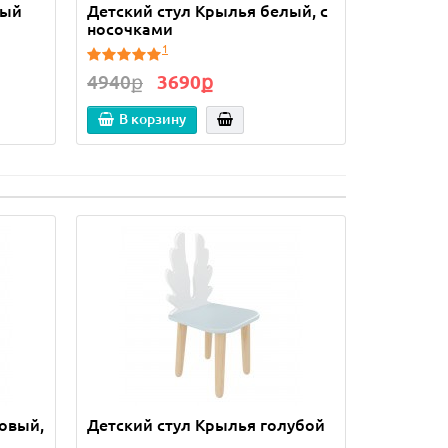
лый
Детский стул Крылья белый, с
Детский 
носочками
носочка
1
4940ք
3690ք
4940ք
В корзину
В кор
овый,
Детский стул Крылья голубой