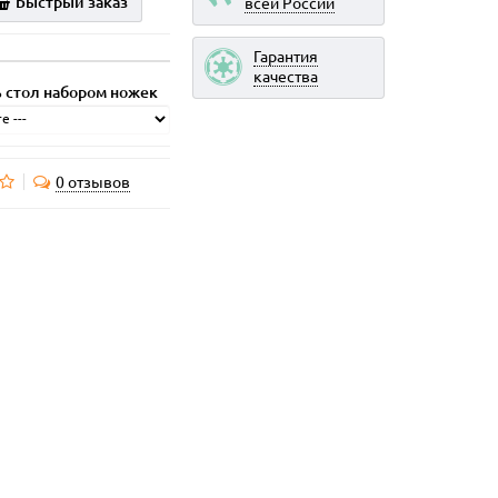
Быстрый заказ
всей России
Гарантия
качества
 стол набором ножек
0 отзывов