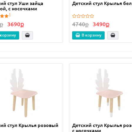
ий стул Уши зайца
Детский стул Крылья бе
ой, с носочками
1
ք
3690ք
4740ք
3490ք
 корзину
В корзину
ий стул Крылья розовый
Детский стул Крылья роз
с носочками