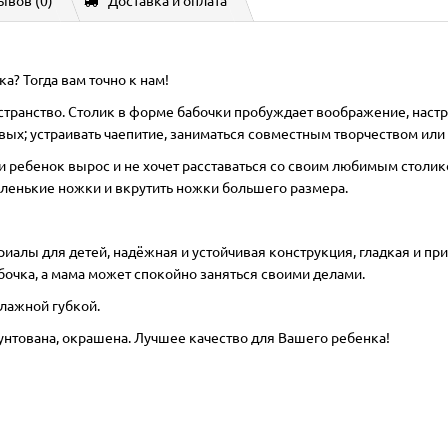
ывов (0)
Доставка и оплата
а? Тогда вам точно к нам!
странство. Столик в форме бабочки пробуждает воображение, настра
ых; устраивать чаепитие, заниматься совместным творчеством или 
если ребенок вырос и не хочет расставаться со своим любимым столик
 маленькие ножки и вкрутить ножки большего размера.
иалы для детей, надёжная и устойчивая конструкция, гладкая и при
бочка, а мама может спокойно заняться своими делами.
влажной губкой.
унтована, окрашена. Лучшее качество для Вашего ребенка!