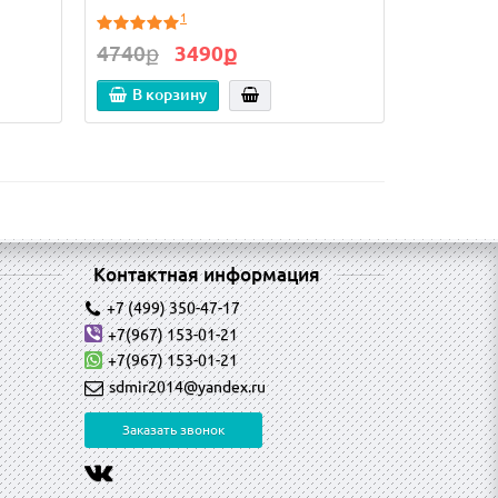
1
4740ք
3490ք
В корзину
Контактная информация
+7 (499) 350-47-17
+7(967) 153-01-21
+7(967) 153-01-21
sdmir2014@yandex.ru
Заказать звонок