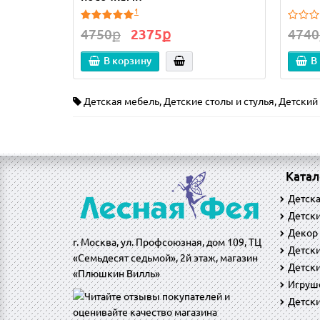
1
4750ք
2375ք
4740
В корзину
В
Детская мебель
,
Детские столы и стулья
,
Детский 
Катал
Детск
Детски
Декор
г. Москва, ул. Профсоюзная, дом 109, ТЦ
Детск
«Семьдесят седьмой», 2й этаж, магазин
Детски
«Плюшкин Вилль»
Игруш
Детск