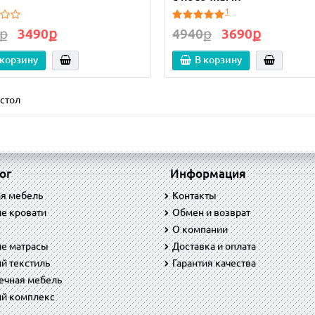
1
ք
3490ք
4940ք
3690ք
 корзину
В корзину
стол
ог
Информация
ая мебель
Контакты
е кровати
Обмен и возврат
O компании
ие матрасы
Доставка и оплата
й текстиль
Гарантия качества
ечная мебель
ий комплекс