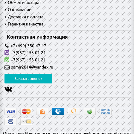
Обмен и возврат
O компании
Доставка и оплата
Гарантия качества
Контактная информация
+7 (499) 350-47-17
+7(967) 153-01-21
+7(967) 153-01-21
sdmir2014@yandex.ru
Заказать звонок
Обращаем Ваше внимание на то, что данный интернет-сайт носит