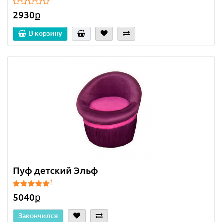
2930ք
В корзину
Пуф детский Эльф
1
5040ք
Закончился