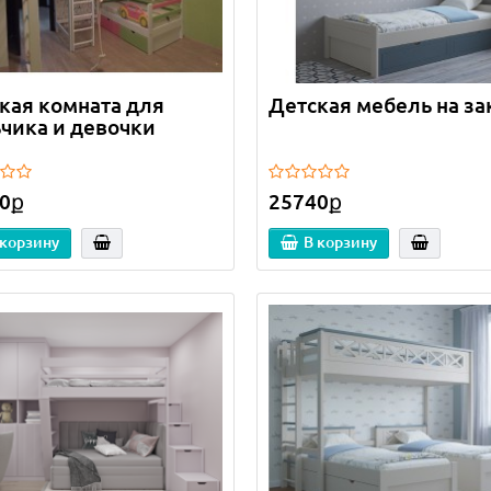
кая комната для
Детская мебель на за
чика и девочки
0ք
25740ք
 корзину
В корзину