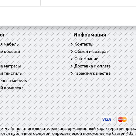
ог
Информация
ая мебель
Контакты
е кровати
Обмен и возврат
O компании
ие матрасы
Доставка и оплата
й текстиль
Гарантия качества
ечная мебель
ий комплекс
нет-сайт носит исключительно информационный характер и ни при 
яются публичной офертой, определяемой положениями Статей 435 и