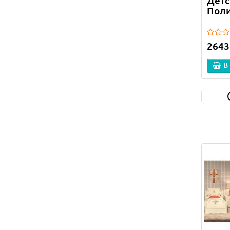
Детс
Пол
2643
В