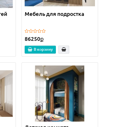
тей
Мебель для подростка
86250ք
В корзину