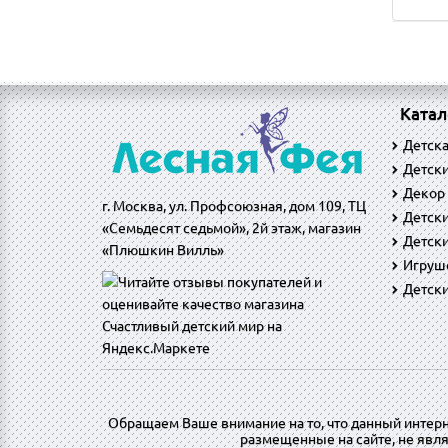
Катал
Детск
Детски
Декор
г. Москва, ул. Профсоюзная, дом 109, ТЦ
Детск
«Семьдесят седьмой», 2й этаж, магазин
Детски
«Плюшкин Вилль»
Игруш
Детск
Обращаем Ваше внимание на то, что данный интер
размещенные на сайте, не явл