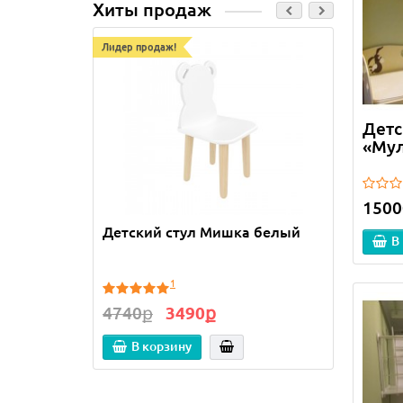
Хиты продаж
Лидер продаж!
Лидер п
Детс
«Мул
1500
Детский стул Мишка белый
Детск
В
Облак
белы
1
4740ք
3490ք
1606
В корзину
В