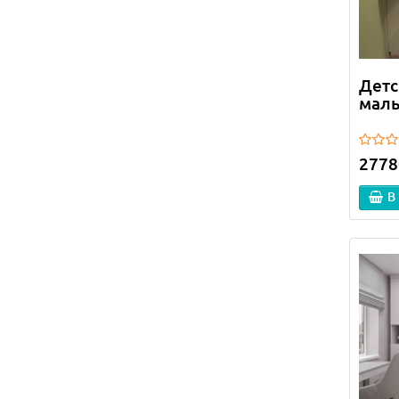
Детс
маль
2778
В