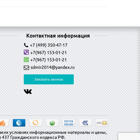
Контактная информация
+7 (499) 350-47-17
+7(967) 153-01-21
+7(967) 153-01-21
sdmir2014@yandex.ru
Заказать звонок
каких условиях информационные материалы и цены,
 437 Гражданского кодекса РФ.