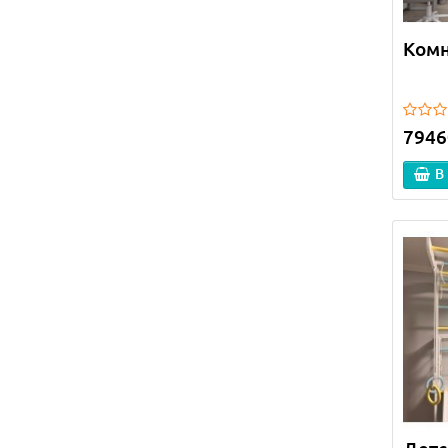
Комн
7946
В