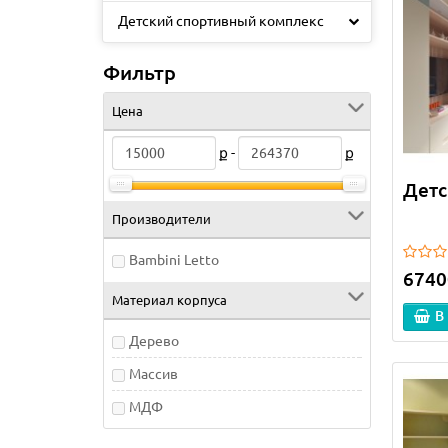
Детский спортивный комплекс
Фильтр
Цена
ք -
ք
Детс
Производители
Bambini Letto
6740
Материал корпуса
В
Дерево
Массив
МДФ