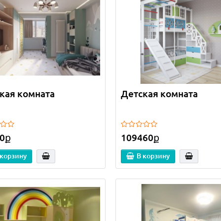
кая комната
Детская комната
0ք
109460ք
 корзину
В корзину