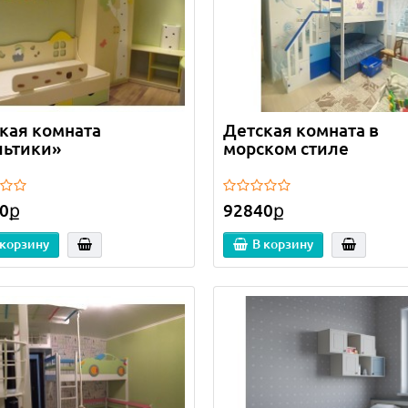
родаж!
Лидер продаж!
кая комната
Детская комната в
ьтики»
морском стиле
0ք
92840ք
ий комплект стол
Детский комплект стол
 корзину
В корзину
о и 2 стула Уши зайца
Облако и 2 стула Корона
й
белый
2
3
0ք
9340ք
16060ք
9340ք
 корзину
В корзину