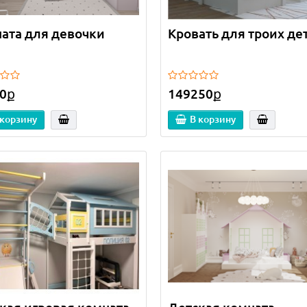
ата для девочки
Кровать для троих де
0ք
149250ք
 корзину
В корзину