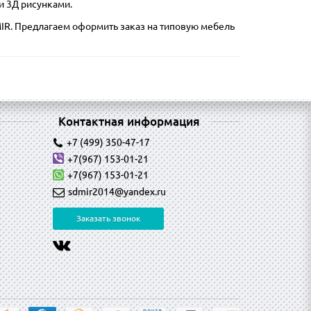
и 3Д рисунками.
IR. Предлагаем оформить заказ на типовую мебель
Контактная информация
+7 (499) 350-47-17
+7(967) 153-01-21
+7(967) 153-01-21
sdmir2014@yandex.ru
Заказать звонок