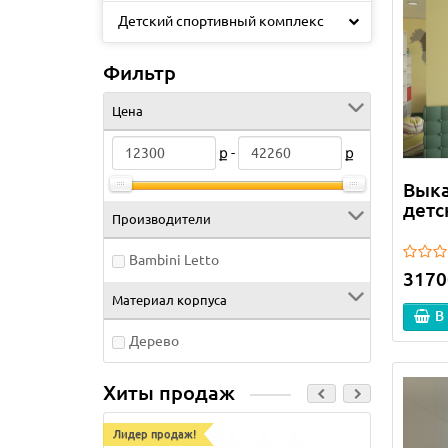
Детский спортивный комплекс
Фильтр
Цена
ք -
ք
Выка
детс
Производители
Bambini Letto
3170
Материал корпуса
В
Дерево
Хиты продаж
Лидер продаж!
Лидер п