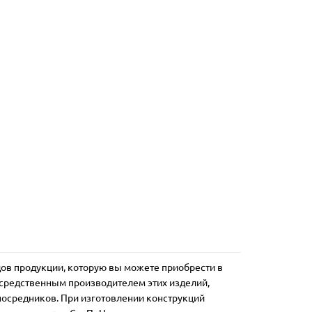
Детский стул Уши зайца
Детский 
белый
белый, с
1
4740ք
3490ք
6780ք
В корзину
В корз
идов продукции, которую вы можете приобрести в
средственным производителем этих изделий,
 посредников. При изготовлении конструкций