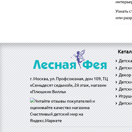
интерье
Узнать 
или раз
Катал
Детск
Детски
Декор
г. Москва, ул. Профсоюзная, дом 109, ТЦ
Детск
«Семьдесят седьмой», 2й этаж, магазин
Детски
«Плюшкин Вилль»
Игруш
Детск