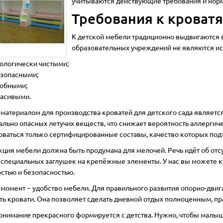
учитываются действующие требования и норм
Требования к кроватя
К детской мебели традиционно выдвигаются 
образовательных учреждений не являются и
ологически чистыми;
зопасными;
обными;
асивыми.
материалом для производства кроватей для детского сада является
ально опасных летучих веществ, что снижает вероятность аллергич
оваться только сертифицированные составы, качество которых по
кция мебели должна быть продумана для мелочей. Речь идёт об отс
 специальных заглушек на крепёжные элементы. У нас вы можете ку
стью и безопасностью.
момент − удобство мебели. Для правильного развития опорно-дви
ть кровати. Она позволяет сделать дневной отдых полноценным, пр
понимание прекрасного формируется с детства. Нужно, чтобы малы