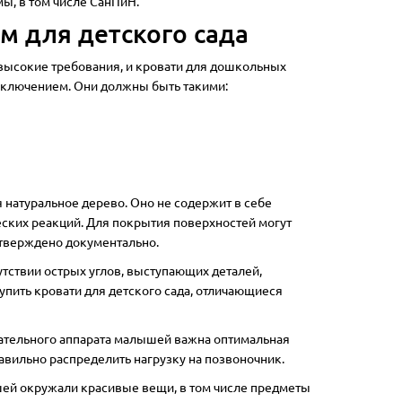
ы, в том числе СанПиН.
м для детского сада
высокие требования, и кровати для дошкольных
сключением. Они должны быть такими:
 натуральное дерево. Оно не содержит в себе
еских реакций. Для покрытия поверхностей могут
дтверждено документально.
утствии острых углов, выступающих деталей,
пить кровати для детского сада, отличающиеся
гательного аппарата малышей важна оптимальная
авильно распределить нагрузку на позвоночник.
шей окружали красивые вещи, в том числе предметы