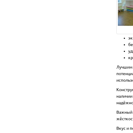
эк
бе
уд
кр
Лучшим 
потенци
использ
Констру
наличии
надёжно
Важный 
жёсткос
Вкус и 