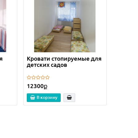
я
Кровати стопируемые для
детских садов
12300ք
В корзину
Лидер продаж!
Лидер продаж