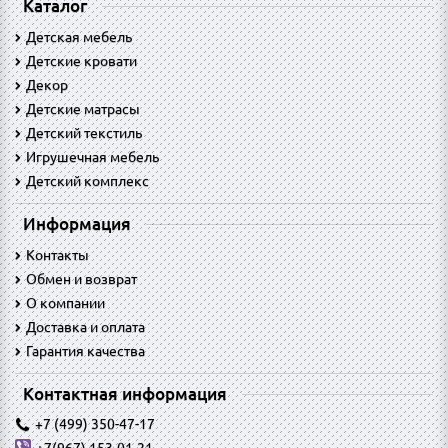
Каталог
Детская мебель
Детские кровати
Декор
Детские матрасы
Детский текстиль
Игрушечная мебель
Детский комплекс
Информация
Контакты
Обмен и возврат
O компании
Доставка и оплата
Гарантия качества
Контактная информация
+7 (499) 350-47-17
+7(967) 153-01-21