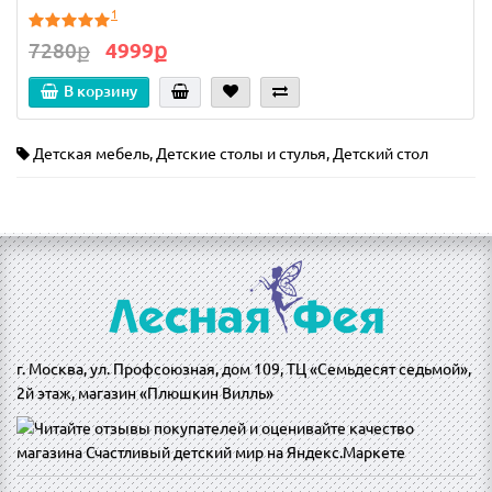
1
7280ք
4999ք
В корзину
Детская мебель
,
Детские столы и стулья
,
Детский стол
г. Москва, ул. Профсоюзная, дом 109, ТЦ «Семьдесят седьмой»,
2й этаж, магазин «Плюшкин Вилль»