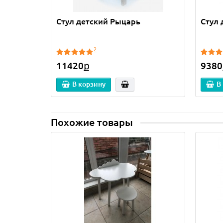
Стул детский Рыцарь
Стул
2
11420ք
9380
В корзину
В
Похожие товары