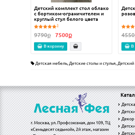
Детский комплект стол облако
Детск
с бортиком-ограничителем и
розо
круглый стул белого цвета
3
9790ք
7500ք
4550
В корзину
В
Детская мебель
,
Детские столы и стулья
,
Детский 
Катал
Детск
Детски
Декор
г. Москва, ул. Профсоюзная, дом 109, ТЦ
Детск
«Семьдесят седьмой», 2й этаж, магазин
Детски