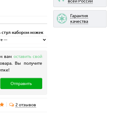
всей России
Гарантия
качества
 стул набором ножек
ем вам
оставить свой
овара. Вы получите
упке!
Отправить
2 отзывов