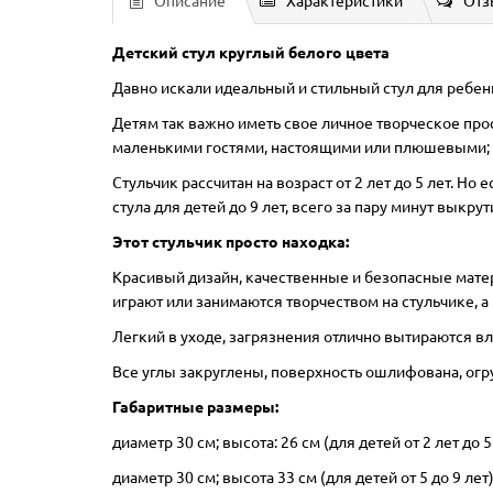
Описание
Характеристики
Отз
Детский стул круглый белого цвета
Давно искали идеальный и стильный стул для ребенк
Детям так важно иметь свое личное творческое про
маленькими гостями, настоящими или плюшевыми; у
Стульчик рассчитан на возраст от 2 лет до 5 лет. Н
стула для детей до 9 лет, всего за пару минут выкр
Этот стульчик просто находка:
Красивый дизайн, качественные и безопасные матер
играют или занимаются творчеством на стульчике, 
Легкий в уходе, загрязнения отлично вытираются в
Все углы закруглены, поверхность ошлифована, огр
Габаритные размеры:
диаметр 30 см; высота: 26 см (для детей от 2 лет до 5
диаметр 30 см; высота 33 см (для детей 