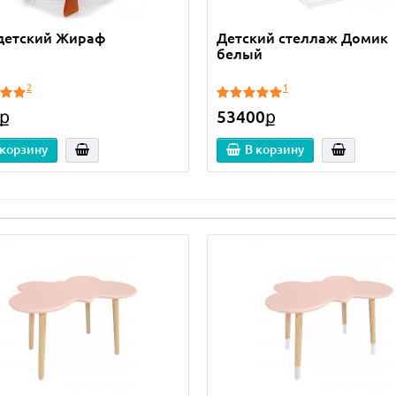
 детский Жираф
Детский стеллаж Домик
белый
2
1
ք
53400ք
 корзину
В корзину