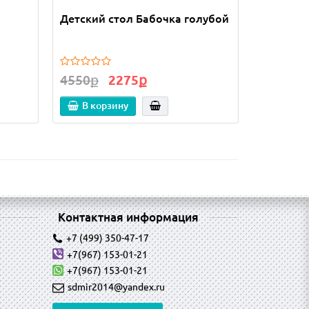
Детский стол Бабочка голубой
4550ք
2275ք
В корзину
Контактная информация
+7 (499) 350-47-17
+7(967) 153-01-21
+7(967) 153-01-21
sdmir2014@yandex.ru