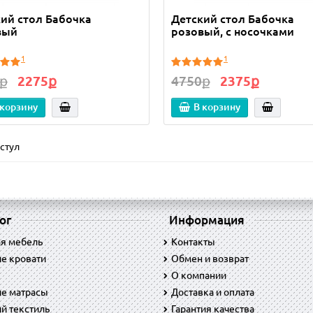
ий стол Бабочка
Детский стол Бабочка
вый
розовый, с носочками
1
1
ք
2275ք
4750ք
2375ք
 корзину
В корзину
стул
ог
Информация
ая мебель
Контакты
е кровати
Обмен и возврат
O компании
ие матрасы
Доставка и оплата
й текстиль
Гарантия качества