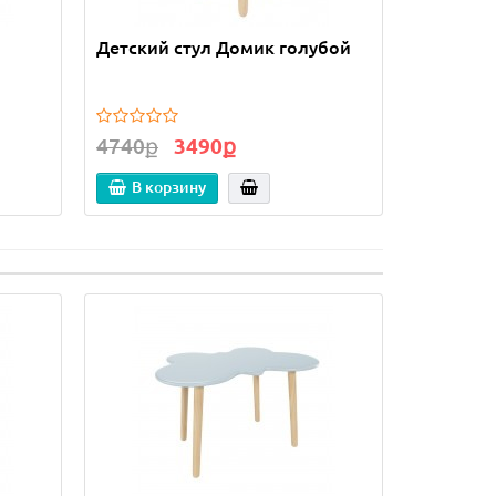
Детский стул Домик голубой
Детский 
4740ք
3490ք
4740ք
В корзину
В кор