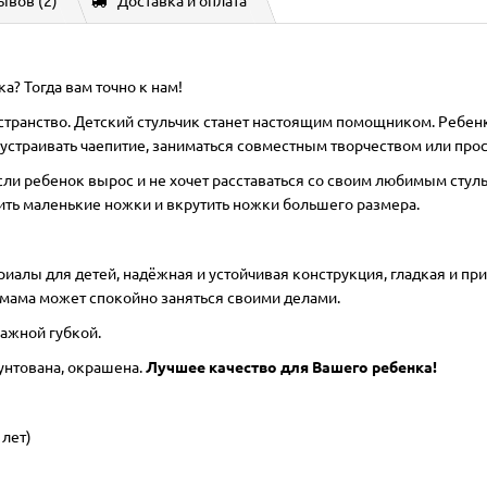
ывов (2)
Доставка и оплата
а? Тогда вам точно к нам!
странство. Детский стульчик станет настоящим помощником. Ребенк
страивать чаепитие, заниматься совместным творчеством или прост
о если ребенок вырос и не хочет расставаться со своим любимым стул
утить маленькие ножки и вкрутить ножки большего размера.
иалы для детей, надёжная и устойчивая конструкция, гладкая и при
а мама может спокойно заняться своими делами.
лажной губкой.
унтована, окрашена.
Лучшее качество для Вашего ребенка!
 лет)
от 5 до 9 лет)