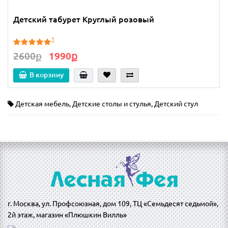
Детский табурет Круглый розовый
1
2600ք
1990ք
В корзину
Детская мебель
,
Детские столы и стулья
,
Детский стул
г. Москва, ул. Профсоюзная, дом 109, ТЦ «Семьдесят седьмой»,
2й этаж, магазин «Плюшкин Вилль»