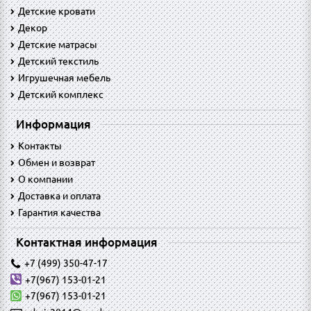
Детские кровати
Декор
Детские матрасы
Детский текстиль
Игрушечная мебель
Детский комплекс
Информация
Контакты
Обмен и возврат
O компании
Доставка и оплата
Гарантия качества
Контактная информация
+7 (499) 350-47-17
+7(967) 153-01-21
+7(967) 153-01-21