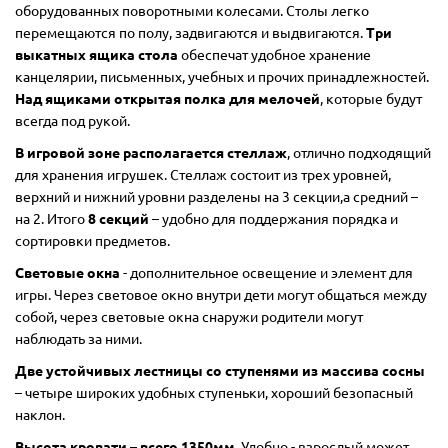
оборудованных поворотными колесами. Столы легко
перемещаются по полу, задвигаются и выдвигаются.
Три
выкатных ящика стола
обеспечат удобное хранение
канцелярии, письменных, учебных и прочих принадлежностей.
Над ящиками открытая полка для мелочей
, которые будут
всегда под рукой.
В игровой зоне располагается стеллаж
, отлично подходящий
для хранения игрушек. Стеллаж состоит из трех уровней,
верхний и нижний уровни разделены на 3 секции,а средний –
на 2. Итого
8 секций
– удобно для поддержания порядка и
сортировки предметов.
Световые окна
- дополнительное освещение и элемент для
игры. Через световое окно внутри дети могут общаться между
собой, через световые окна снаружи родители могут
наблюдать за ними.
Две устойчивых лестницы со ступенями из массива сосны
– четыре широких удобных ступеньки, хороший безопасный
наклон.
Высота кровати – всего 1350мм
. Удобно - взрослый может